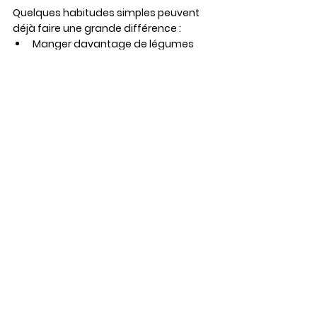
Quelques habitudes simples peuvent 
déjà faire une grande différence :
Manger davantage de légumes
Réduire les produits ultra-
transformés
Mieux s’hydrater
Favoriser les aliments bruts
Préparer ses repas plus souvent
Les résultats apparaissent 
généralement à travers une meilleure 
énergie, une digestion améliorée et une 
sensation globale de bien-être.
Conclusion : bien manger, un 
investissement sur le long terme
Adopter une alimentation équilibrée 
représente l’un des meilleurs 
investissements pour sa santé.
Bien manger permet non seulement de 
maintenir un bon niveau d’énergie et 