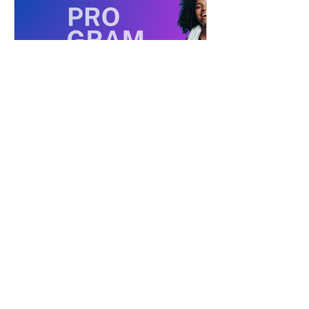
My Fit'Book "programme perte de poids
Privé
•
1 membre
Commencer mon programme