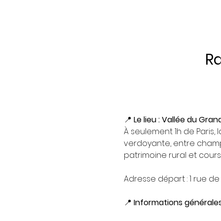
Ra
📍 
Le lieu : Vallée du Gra
À seulement 1h de Paris
verdoyante, entre champs
patrimoine rural et cour
Adresse départ : 1 rue d
📍 
Informations générale