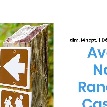
EXPLORE
COACHING
BOOTCAMP
dim. 14 sept.
  |  
Dé
Av
Na
Ran
Ca