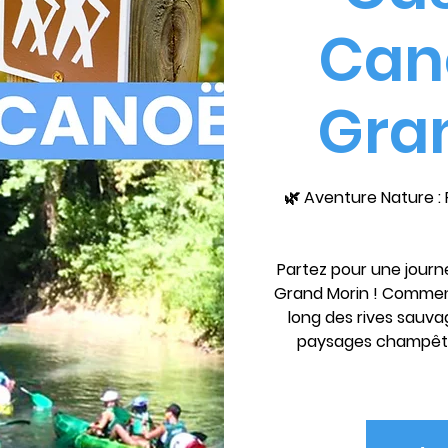
Cano
Gra
🌿 Aventure Nature 
Partez pour une journé
Grand Morin ! Commen
long des rives sauva
paysages champêtre