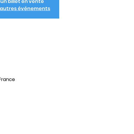
un billet en vente
d'autres événements
 France