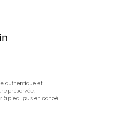
in 
e authentique et 
ure préservée, 
r à pied… puis en canoë.