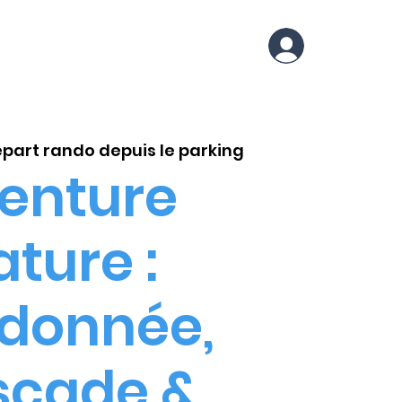
NUTRITION
PLUS
part rando depuis le parking
enture
ture :
donnée,
scade &