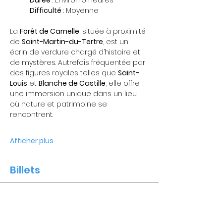
	Durée
 : Environ 5 heures
	Difficulté
 : Moyenne
La 
Forêt de Carnelle
, située à proximité 
de 
Saint-Martin-du-Tertre
, est un 
écrin de verdure chargé d’histoire et 
de mystères. Autrefois fréquentée par 
des figures royales telles que 
Saint-
Louis
 et 
Blanche de Castille
, elle offre 
une immersion unique dans un lieu 
où nature et patrimoine se 
rencontrent.
Afficher plus
Billets
Vente expirée
Type de billet