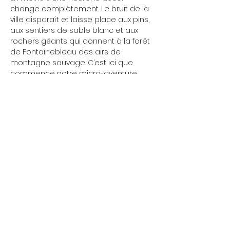
change complètement. Le bruit de la 
ville disparaît et laisse place aux pins, 
aux sentiers de sable blanc et aux 
rochers géants qui donnent à la forêt 
de Fontainebleau des airs de 
montagne sauvage. C’est ici que 
commence notre micro-aventure.
Pendant deux jours, on marche 
ensemble à rythme accessible — 
environ 30 km au total — entre 
panoramas cachés, chemins secrets 
et paysages incroyables. 
Afficher plus
Partager cet événement