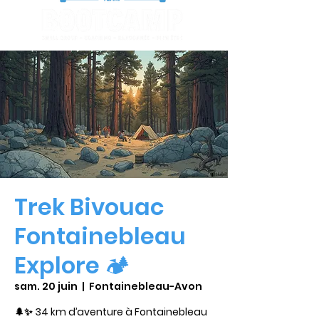
Trek Bivouac
Fontainebleau
Explore 🏕️
sam. 20 juin
  |  
Fontainebleau-Avon
🌲✨ 34 km d’aventure à Fontainebleau