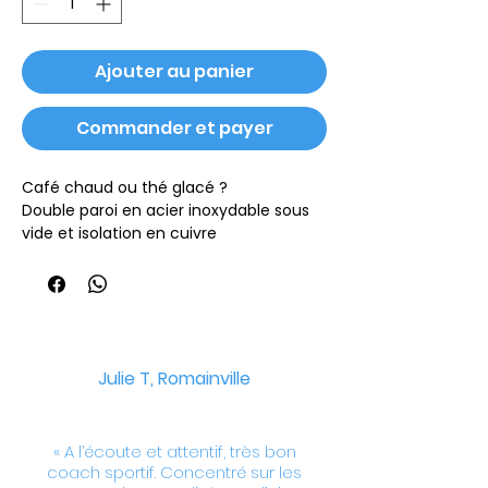
Ajouter au panier
Commander et payer
Café chaud ou thé glacé ?
Double paroi en acier inoxydable sous
vide et isolation en cuivre
Couvercle vissable et étanche en acier
inoxydable avec anneau en acier
inoxydable
Ouverture large pour mieux remplir ou
verser
Garde les boissons froides pendant 48
Julie T
, Romainville
heures et chaudes pendant au moins
12 heures
Revêtement en poudre durable
« A l’écoute et attentif, très bon
Volume : 650 ml
coach sportif. Concentré sur les
Présentée dans un coffret cadeau