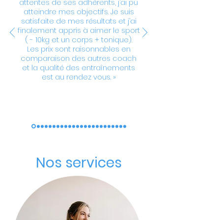
attentes de ses adhérents, j’ai pu
Avenue™
atteindre mes objectifs. Je suis
Chaud ou froid ? Maintenez votre
satisfaite de mes résultats et j’ai
boisson préférée à la température de
finalement appris à aimer le sport
( - 10kg et un corps + tonique).
votre choix dans la bouteille isotherme
Les prix sont raisonnables en
sous vide en cuivre BOOTCAMP
comparaison des autres coach
et la qualité des entraînements
est au rendez vous. »
Nos services