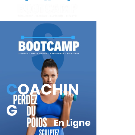
C
OACHIN
G
En Ligne